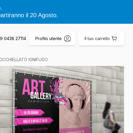
.
artiranno il 20 Agosto.
+39 0438 27114
Profilo utente
Il tuo carrello
 OCCHIELLATO IGNIFUGO