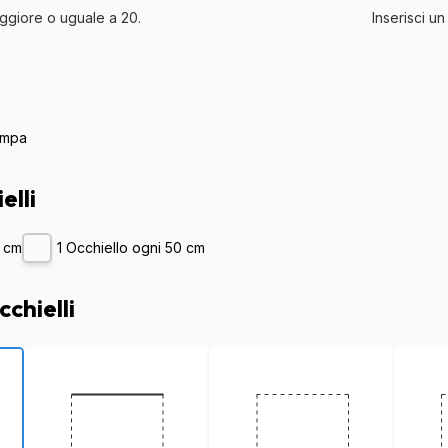
aggiore o uguale a
20
.
Inserisci 
ampa
elli
0 cm
1 Occhiello ogni 50 cm
chielli