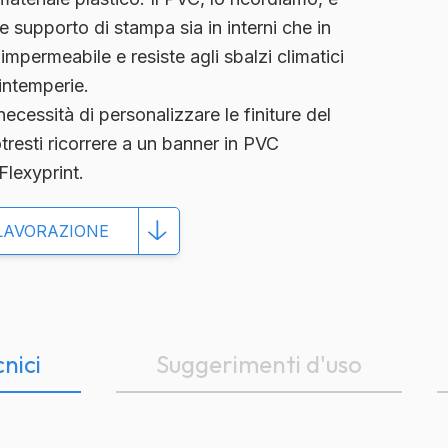
 supporto di stampa sia in interni che in
è
impermeabile e resiste agli sbalzi climatici
e intemperie.
 necessità di
personalizzare
le finiture del
otresti ricorrere a un banner in PVC
Flexyprint.
LAVORAZIONE
cnici
Suggerimenti d'uso