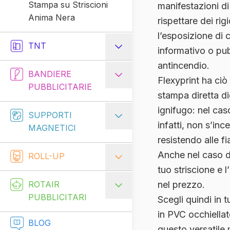
Stampa su Striscioni
manifestazioni d
Anima Nera
rispettare dei rig
l’esposizione di c
TNT
informativo o pub
antincendio.
BANDIERE
Flexyprint ha ciò
PUBBLICITARIE
stampa diretta di
ignifugo
: nel cas
SUPPORTI
infatti, non s’inc
MAGNETICI
resistendo alle 
Anche nel caso d
ROLL-UP
tuo striscione e l’
ROTAIR
nel prezzo.
PUBBLICITARI
Scegli quindi in t
in PVC occhiellato
BLOG
questo versatile 