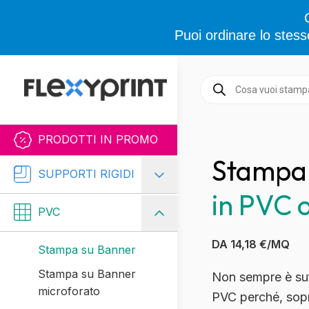
Puoi ordinare lo stess
Vai al contenuto
Ricerca
prodotti
PRODOTTI IN PROMO
Stampa 
Banner
SUPPORTI RIGIDI
in
in PVC o
PVC
PVC
occhiellato
ignifugo
DA 14,18 €/MQ
Stampa su Banner
Stampa su Banner
Non sempre è suf
microforato
PVC perché, sopr