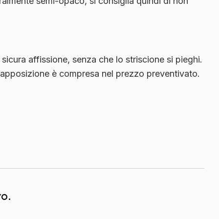
ralmente semi-opaco
, si consiglia quindi di non
sicura affissione, senza che lo striscione si pieghi.
o apposizione è compresa nel prezzo preventivato.
vo.