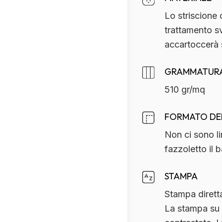
Lo striscione 
trattamento sv
accartoccerà 
GRAMMATURA
510 gr/mq
FORMATO DE
Non ci sono li
fazzoletto il 
STAMPA
Stampa
diret
La stampa su P