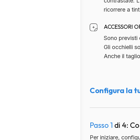
contrastate. L
ricorrere a ti
ACCESSORI O
Sono previsti
Gli occhielli 
Anche il tagli
Configura la t
Spedizione
Spedizione
stimata
Passo 1
di 4: Co
Per iniziare, config