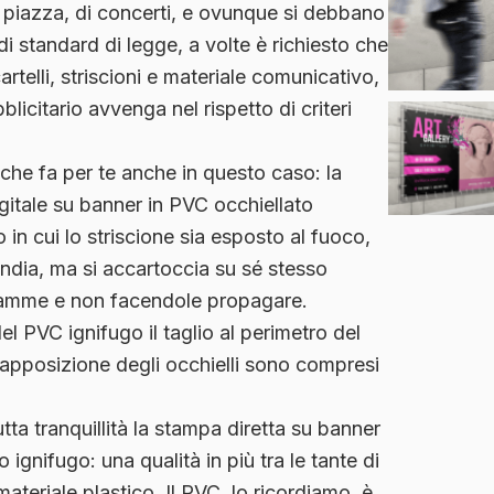
i piazza
, di
concerti
, e ovunque si debbano
idi standard di legge, a volte è richiesto che
artelli, striscioni e materiale comunicativo,
blicitario avvenga nel rispetto di
criteri
 che fa per te anche in questo caso: la
gitale su
banner in PVC occhiellato
o in cui lo striscione sia esposto al fuoco,
endia, ma si
accartoccia su sé stesso
fiamme e non facendole propagare.
el PVC ignifugo il
taglio al perimetro
del
apposizione degli occhielli
sono compresi
utta tranquillità la stampa diretta su banner
 ignifugo: una qualità in più tra le tante di
materiale plastico. Il PVC, lo ricordiamo, è