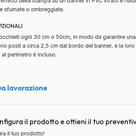
’effetto della stampa su un banner in PVC infatti è
natu
nte sfumate o ombreggiate.
PZIONALI
occhielli ogni 30 cm o 50cm
, in modo da garantire una 
sono posti a circa 2,5 cm dal bordo del banner, e
la lor
o al perimetro è incluso.
ua lavorazione
nfigura il prodotto e ottieni il tuo preventi
ura il tuo prodotto!