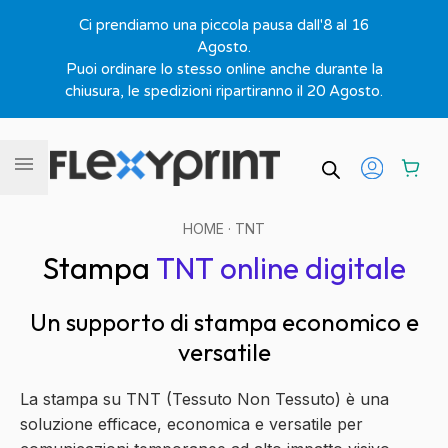
Ci prendiamo una piccola pausa dall'8 al 16
Agosto.
Puoi ordinare lo stesso online anche durante la
chiusura, le spedizioni ripartiranno il 20 Agosto.
Vai al contenuto
HOME
· TNT
Stampa
TNT online digitale
Un supporto di stampa economico e
versatile
La stampa su TNT (Tessuto Non Tessuto) è una
soluzione efficace, economica e versatile per