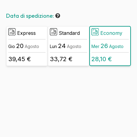
Data di spedizione:
Express
Standard
Economy
20
24
26
Gio
Agosto
Lun
Agosto
Mer
Agosto
39,45 €
33,72 €
28,10 €
Forex
da
3
mm
bifacciale