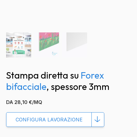
Stampa diretta su
Forex
Forex
da
bifacciale
, spessore 3mm
3
mm
DA 28,10 €/MQ
bifacciale
CONFIGURA LAVORAZIONE