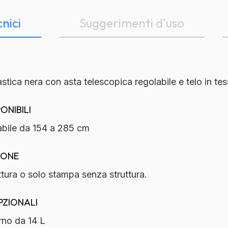
cnici
Suggerimenti d'uso
lastica nera con asta telescopica regolabile e telo in t
ONIBILI
abile da 154 a 285 cm
IONE
tura o solo stampa senza struttura.
PZIONALI
rno da 14 L