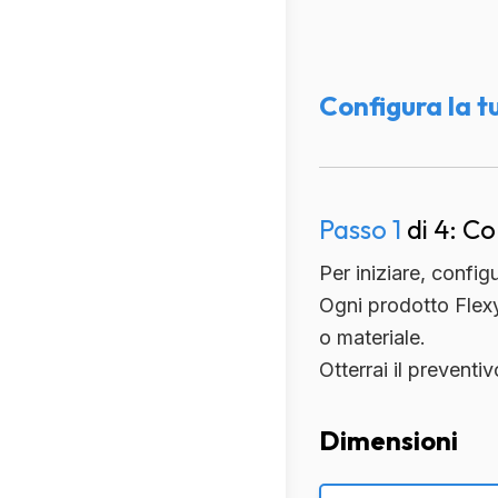
Configura la t
Spedizione
Spedizione
stimata
Passo 1
di 4: Co
Per iniziare, config
Ogni prodotto Flexy
o materiale.
Otterrai il prevent
Dimensioni