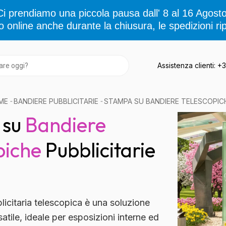
Ci prendiamo una piccola pausa dall' 8 al 16 Agosto
o online anche durante la chiusura, le spedizioni rip
Assistenza clienti: 
ME
·
BANDIERE PUBBLICITARIE
·
STAMPA SU BANDIERE TELESCOPIC
 su
Bandiere
piche
Pubblicitarie
icitaria telescopica
è una soluzione
tile, ideale per esposizioni interne ed