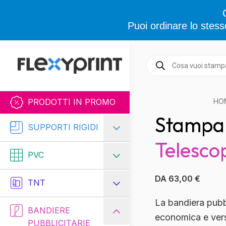
Puoi ordinare lo stess
Vai al contenuto
Ricerca
prodotti
PRODOTTI IN PROMO
HO
Stampa
Stampa
SUPPORTI RIGIDI
su
Telesco
Bandiere
PVC
Telescopiche
DA 63,00 €
TNT
La
bandiera pubbl
BANDIERE
economica e versa
PUBBLICITARIE