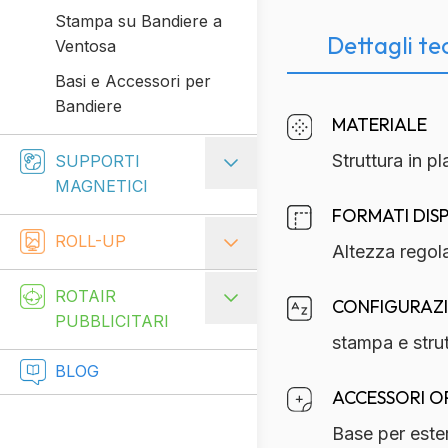
Stampa su Bandiere a
Dettagli te
Ventosa
Basi e Accessori per
Bandiere
Descrizione
MATERIALE
Struttura in p
SUPPORTI
MAGNETICI
FORMATI DISP
ROLL-UP
Altezza regol
ROTAIR
CONFIGURAZ
PUBBLICITARI
stampa e strut
BLOG
ACCESSORI O
Base per este